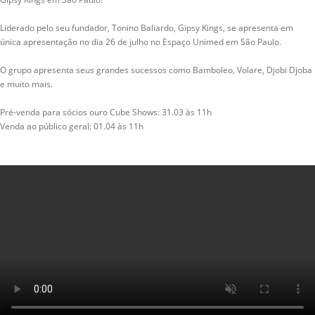
Liderado pelo seu fundador, Tonino Baliardo, Gipsy Kings, se apresenta em
única apresentação no dia 26 de julho no Espaço Unimed em São Paulo.
O grupo apresenta seus grandes sucessos como Bamboleo, Volare, Djobi Djoba
e muito mais.
Pré-venda para sócios ouro Cube Shows: 31.03 às 11h
Venda ao público geral: 01.04 às 11h