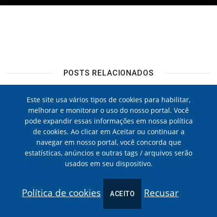
POSTS RELACIONADOS
Este site usa vários tipos de cookies para habilitar,
melhorar e monitorar o uso do nosso portal. Você
Angela Maria e Cauby Peixoto
pode expandir essas informações em nossa política
de cookies. Ao clicar em Aceitar ou continuar a
23 DE NOV, 2015
navegar em nosso portal, você concorda que
estatísticas, anúncios e outras tags / arquivos serão
120 anos de sucessos
usados em seu dispositivo.
Política de cookies
Recusar
ACEITO
YANNI
22 DE MAR, 2014