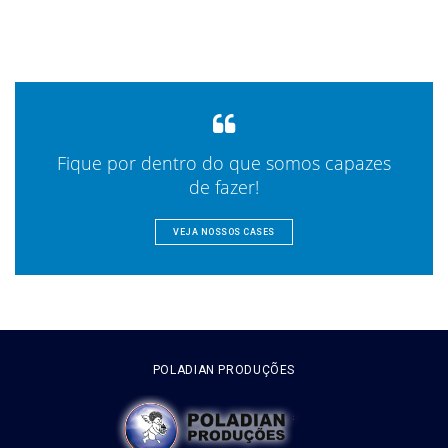
Fique por dentro do que somos capazes
de fazer!
VEJA NOSSOS CASES
POLADIAN PRODUÇÕES