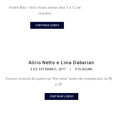
André Rieu - fará shows extras dias 7 a 12 de
outubro
CONTINUE LENDO
Alirio Netto e Livia Dabarian
5 DE SETEMBRO, 2017
|
POLADIAN
Assista musical do queen no “the noite” antes de espetáculos no RJ
e SP
CONTINUE LENDO