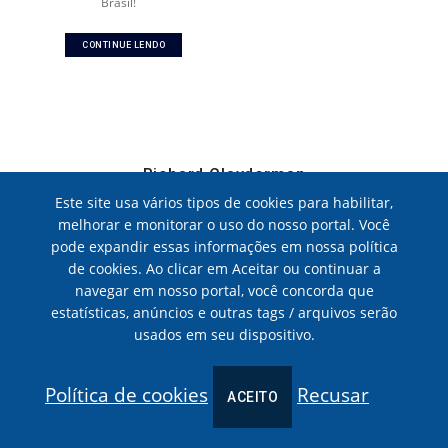
Brasil!
CONTINUE LENDO
Richard Clayderman
19 DE MAIO, 2021
|
POLADIAN
Este site usa vários tipos de cookies para habilitar,
melhorar e monitorar o uso do nosso portal. Você
Confira novas datas para os shows do pianista Richard Clayderman no
pode expandir essas informações em nossa política
Brasil.
de cookies. Ao clicar em Aceitar ou continuar a
navegar em nosso portal, você concorda que
CONTINUE LENDO
estatísticas, anúncios e outras tags / arquivos serão
usados em seu dispositivo.
Política de cookies
Recusar
ACEITO
2 CELLOS ON THE ROAD
26 DE AGOSTO, 2015
|
POLADIAN