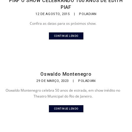
PIAF O SHOW CELEBRANDO 100 ANOS DE EDITH
PIAF
12 DE AGOSTO, 2015
|
POLADIAN
Confira as datas para os próximos show.
CONTINUE LENDO
Oswaldo Montenegro
29 DE MARÇO, 2023
|
POLADIAN
Oswaldo Montenegro celebra 50 anos de estrada, em show inédito no
Theatro Municipal do Rio de Janeiro.
CONTINUE LENDO