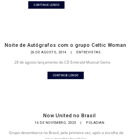
CONTINUE LENDO
Noite de Autógrafos com o grupo Celtic Woman
26 DE AGOSTO, 2014
|
ENTREVISTAS
28 de agosto lançamento do CD Emerald Musical Gems
CONTINUE LENDO
Now United no Brasil
16 DE NOVEMBRO, 2023
|
POLADIAN
Grupo desembarca no Brasil, pela primeira vez, após a escolha da
nova membro brasileira.