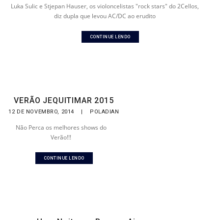
Luka Sulic e Stjepan Hauser, os violoncelistas "rock stars" do 2Cellos,
diz dupla que levou AC/DC ao erudito
CONTINUE LENDO
VERÃO JEQUITIMAR 2015
12 DE NOVEMBRO, 2014
|
POLADIAN
Não Perca os melhores shows do
Verão!!!
CONTINUE LENDO