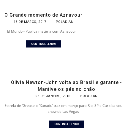
O Grande momento de Aznavour
16 DE MARÇO, 2017
|
POLADIAN
El Mundo - Publica matéria com Aznavour
CONTINUE LENDO
Olivia Newton-John volta ao Brasil e garante -
Mantive os pés no chão
28 DE JANEIRO, 2016
|
POLADIAN
Estrela de ‘Grease’ e ‘Xanadu’ traz em março para Rio, SP e Curitiba seu
show de Las Vegas
CONTINUE LENDO