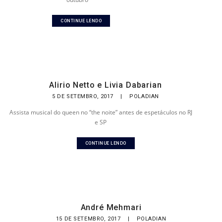
CONTINUE LENDO
Alirio Netto e Livia Dabarian
5 DE SETEMBRO, 2017
|
POLADIAN
Assista musical do queen no “the noite” antes de espetáculos no RJ
e SP
CONTINUE LENDO
André Mehmari
15 DE SETEMBRO, 2017
|
POLADIAN