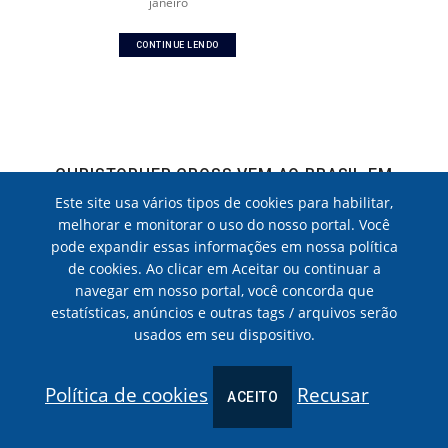
janeiro
CONTINUE LENDO
CHRISTOPHER CROSS VEM AO BRASIL EM
OUTUBRO
Este site usa vários tipos de cookies para habilitar,
23 DE AGOSTO, 2016
|
POLADIAN
melhorar e monitorar o uso do nosso portal. Você
pode expandir essas informações em nossa política
O cantor e compositor Christopher Cross vem ao Brasil em outubro
de cookies. Ao clicar em Aceitar ou continuar a
para uma noite de sucessos, cantando seus grandes sucessos, Sailing,
navegar em nosso portal, você concorda que
Arthur
estatísticas, anúncios e outras tags / arquivos serão
usados em seu dispositivo.
CONTINUE LENDO
Política de cookies
Recusar
ACEITO