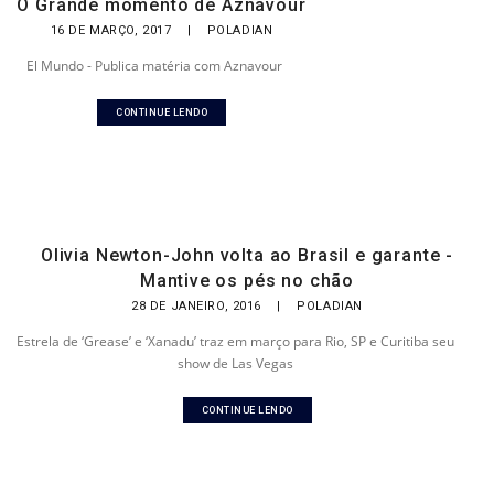
O Grande momento de Aznavour
16 DE MARÇO, 2017
|
POLADIAN
El Mundo - Publica matéria com Aznavour
CONTINUE LENDO
Olivia Newton-John volta ao Brasil e garante -
Mantive os pés no chão
28 DE JANEIRO, 2016
|
POLADIAN
Estrela de ‘Grease’ e ‘Xanadu’ traz em março para Rio, SP e Curitiba seu
show de Las Vegas
CONTINUE LENDO