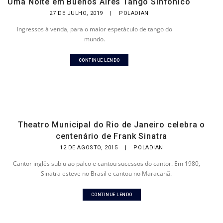
Uma Noite em Buenos Aires Tango Sinfônico
27 DE JULHO, 2019
|
POLADIAN
Ingressos à venda, para o maior espetáculo de tango do
mundo.
CONTINUE LENDO
Theatro Municipal do Rio de Janeiro celebra o
centenário de Frank Sinatra
12 DE AGOSTO, 2015
|
POLADIAN
Cantor inglês subiu ao palco e cantou sucessos do cantor. Em 1980,
Sinatra esteve no Brasil e cantou no Maracanã.
CONTINUE LENDO