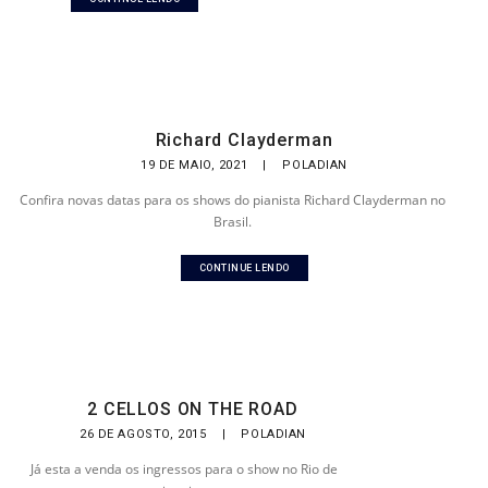
Richard Clayderman
19 DE MAIO, 2021
|
POLADIAN
Confira novas datas para os shows do pianista Richard Clayderman no
Brasil.
CONTINUE LENDO
2 CELLOS ON THE ROAD
26 DE AGOSTO, 2015
|
POLADIAN
Já esta a venda os ingressos para o show no Rio de