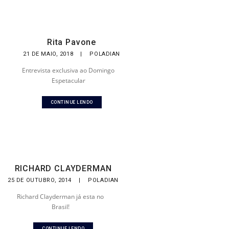
Rita Pavone
21 DE MAIO, 2018
|
POLADIAN
Entrevista exclusiva ao Domingo
Espetacular
CONTINUE LENDO
RICHARD CLAYDERMAN
25 DE OUTUBRO, 2014
|
POLADIAN
Richard Clayderman já esta no
Brasil!
CONTINUE LENDO