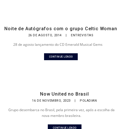
Noite de Autógrafos com o grupo Celtic Woman
26 DE AGOSTO, 2014
|
ENTREVISTAS
28 de agosto lançamento do CD Emerald Musical Gems
CONTINUE LENDO
Now United no Brasil
16 DE NOVEMBRO, 2023
|
POLADIAN
Grupo desembarca no Brasil, pela primeira vez, após a escolha da
nova membro brasileira.
CONTINUE LENDO