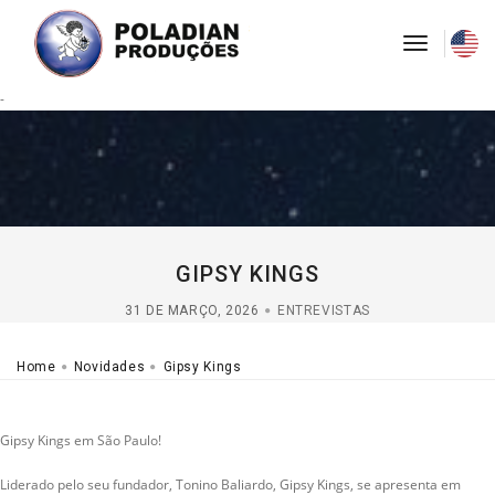
toggle
navigati
-
GIPSY KINGS
31 DE MARÇO, 2026
ENTREVISTAS
Home
Novidades
Gipsy Kings
Gipsy Kings em São Paulo!
Liderado pelo seu fundador, Tonino Baliardo, Gipsy Kings, se apresenta em