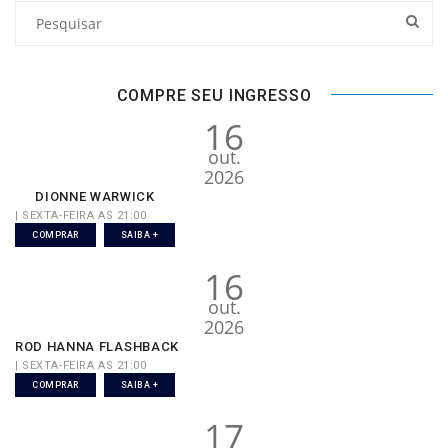
COMPRE SEU INGRESSO
16
out.
2026
DIONNE WARWICK
| SEXTA-FEIRA AS 21:00
COMPRAR
SAIBA +
16
out.
2026
ROD HANNA FLASHBACK
| SEXTA-FEIRA AS 21:00
COMPRAR
SAIBA +
17