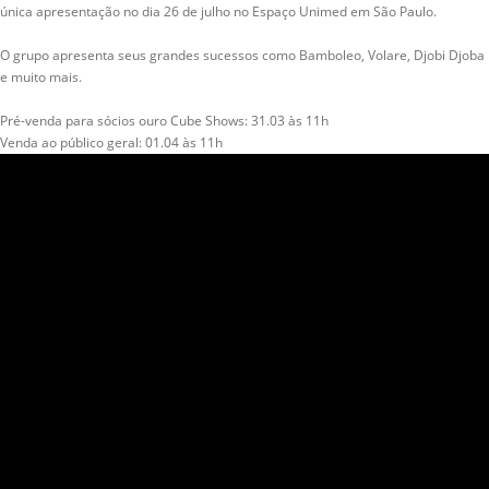
única apresentação no dia 26 de julho no Espaço Unimed em São Paulo.
O grupo apresenta seus grandes sucessos como Bamboleo, Volare, Djobi Djoba
e muito mais.
Pré-venda para sócios ouro Cube Shows: 31.03 às 11h
Venda ao público geral: 01.04 às 11h