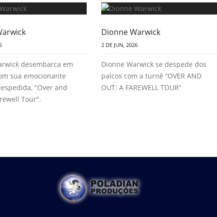
Warwick
Dionne Warwick
6
2 DE JUN, 2026
arwick desembarca em
Dionne Warwick se despede dos
com sua emocionante
palcos com a turnê “OVER AND
despedida, "Over and
OUT: A FAREWELL TOUR”
rewell Tour".