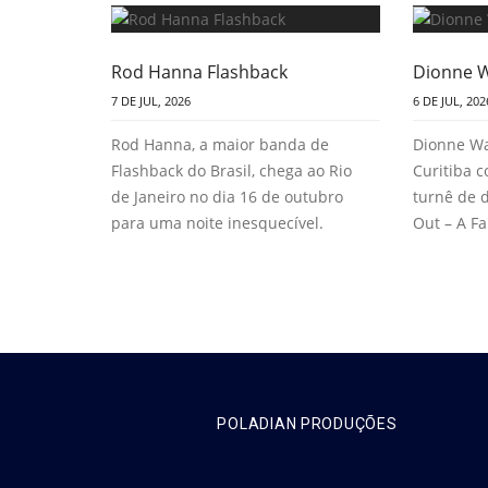
Rod Hanna Flashback
Dionne 
7 DE JUL, 2026
6 DE JUL, 202
Rod Hanna, a maior banda de
Dionne W
Flashback do Brasil, chega ao Rio
Curitiba 
de Janeiro no dia 16 de outubro
turnê de 
para uma noite inesquecível.
Out – A Fa
POLADIAN PRODUÇÕES