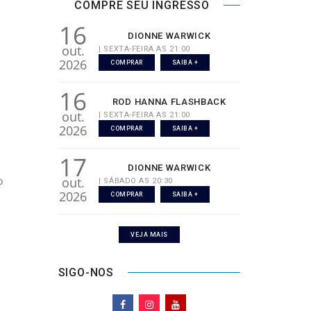
COMPRE SEU INGRESSO
16
DIONNE WARWICK
out.
| SEXTA-FEIRA AS 21:00
2026
COMPRAR
SAIBA +
16
ROD HANNA FLASHBACK
out.
| SEXTA-FEIRA AS 21:00
2026
COMPRAR
SAIBA +
17
DIONNE WARWICK
o
out.
| SÁBADO AS 20:30
2026
COMPRAR
SAIBA +
VEJA MAIS
SIGO-NOS