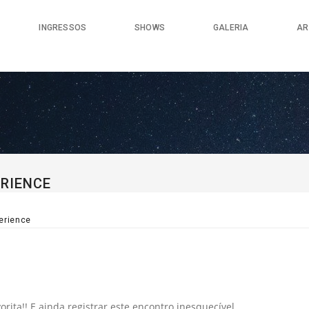
INGRESSOS
SHOWS
GALERIA
AR
ERIENCE
erience
ita!! E ainda registrar este encontro inesquecível.