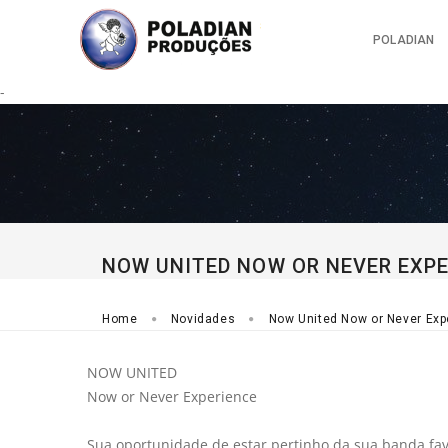
POLADIAN
-
NOW UNITED NOW OR NEVER EXP
Home
Novidades
Now United Now or Never Exp
NOW UNITED
Now or Never Experience
Sua oportunidade de estar pertinho da sua banda favor