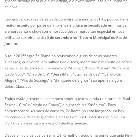
grande desafio para qualquer artista, e é exatamente isso o Zé Ramalho
celebra.
São quatro décadas de estrada com direito a inúmeros hits, público fiel e
muito respeito por parte da imprensa e crítica especializada em música.
Ele apresenta o show comemorativo desse marco tão especial em sua
brilhante carreira no dia
5 de setembro
no
Theatro Municipal do Rio de
Janeiro
.
A tour 2016flagra Zé Ramalho revisitando alguns de seus maiores
sucessos, que venderam milhões de discos, mantendo o respeito da crítica
especializada, em rara unanimidade.
“
Avohai”, “Frevo Mulher”, “Admirável
Gado Novo”, “Chão de Giz”, “Beira-Mar”, “Eternas Ondas”, “Garoto de
Aluguel”, “Vila do Sossego” e “Banquete de Signos” são apenas alguns
deles. Clássicos!
Todos estão presentes neste novo show, que traz ainda releituras de Raul
Seixas (“Gita” e “Medo da Chuva”) e o grande hit “Sinônimo”.
Para
comemorar os 40 anos de carreira, Zé Ramalho está lançando um box
contendo 22 de seus grandes sucessos em um CD acústico duplo e um
DVD que apresenta o making off desta gravação.
Desde o início de sua carreira, Zé Ramalho traçou uma ponte que unia Pink