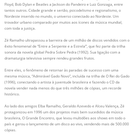
Floyd, Bob Dylan e Beatles a Jackson do Pandeiro e Luiz Gonzaga, entre
tantos outros. Cidade grande e sertão, psicodelismo e regionalismo, o
Nordeste inserido no mundo, o universo conectado ao Nordeste. Um
trovador urbano comparado por muitos aos ícones da música mundial,
com toda a justiça.
Zé Ramalho ultrapassou a barreira de um milhão de discos vendidos com o
êxito fenomenal de “Entre a Serpente e a Estrela
”
, que fez parte da trilha
sonora da novela global Pedra Sobre Pedra (1992). Sua ligação com a
dramaturgia televisiva sempre rendeu grandes frutos.
Entre eles, o fenômeno de retornar às paradas de sucesso com uma
mesma música, “Admirável Gado Novo”
,
incluída na trilha de O Rei do Gado
(1996), conectando o artista à juventude brasileira e fazendo o CD da
novela vender nada menos do que três milhões de cópias, um recorde
histórico.
Ao lado dos amigos Elba Ramalho, Geraldo Azevedo e Alceu Valença, Zé
protagonizou em 1996 um dos projetos mais bem sucedidos da música
brasileira, O Grande Encontro, que levou multidões aos shows em todo o
país e gerou o lançamento de um disco ao vivo, vendendo mais de 500.000
cópias.