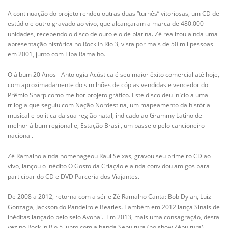
A continuação do projeto rendeu outras duas “turnês” vitoriosas, um CD de
estúdio e outro gravado ao vivo, que alcançaram a marca de 480.000
unidades, recebendo o disco de ouro e o de platina
.
Zé realizou ainda uma
apresentação histórica no Rock In Rio 3, vista por mais de 50 mil pessoas
em 2001, junto com Elba Ramalho.
O álbum 20 Anos - Antologia Acústica é seu maior êxito comercial até hoje,
com aproximadamente dois milhões de cópias vendidas e vencedor do
Prêmio Sharp como melhor projeto gráfico. Este disco deu início a uma
trilogia que seguiu com Nação Nordestina
,
um mapeamento da história
musical e política da sua região natal, indicado ao Grammy Latino de
melhor álbum regional e, Estação Brasil, um passeio pelo cancioneiro
nacional.
Zé Ramalho ainda homenageou Raul Seixas, gravou seu primeiro CD ao
vivo, lançou o inédito O Gosto da Criação e ainda convidou amigos para
participar do CD e DVD Parceria dos Viajantes.
De 2008 a 2012, retorna com a série Zé Ramalho Canta: Bob Dylan, Luiz
Gonzaga, Jackson do Pandeiro e Beatles
.
Também em 2012 lança Sinais de
inéditas lançado pelo selo Avohai.
Em 2013, mais uma consagração, desta
vez no Rock in Rio 5 junto com a banda Sepultura (no show Zépultura).