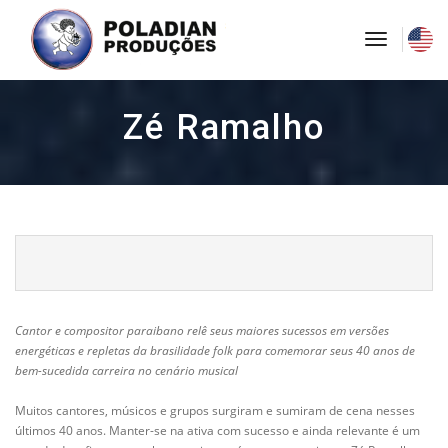
toggle
navigati
Zé Ramalho
Cantor e compositor paraibano relê seus maiores sucessos em versões
energéticas e repletas da brasilidade folk para comemorar seus 40 anos de
bem-sucedida carreira no cenário musical
Muitos cantores, músicos e grupos surgiram e sumiram de cena nesses
últimos 40 anos. Manter-se na ativa com sucesso e ainda relevante é um