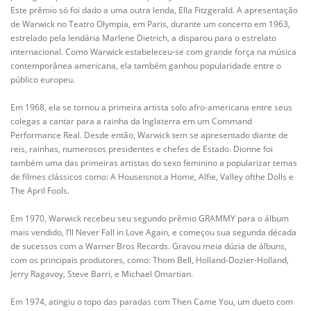
Este prêmio só foi dado a uma outra lenda, Ella Fitzgerald. A apresentação
de Warwick no Teatro Olympia, em Paris, durante um concerto em 1963,
estrelado pela lendária Marlene Dietrich, a disparou para o estrelato
internacional. Como Warwick estabeleceu-se com grande força na música
contemporânea americana, ela também ganhou popularidade entre o
público europeu.
Em 1968, ela se tornou a primeira artista solo afro-americana entre seus
colegas a cantar para a rainha da Inglaterra em um Command
Performance Real. Desde então, Warwick tem se apresentado diante de
reis, rainhas, numerosos presidentes e chefes de Estado. Dionne foi
também uma das primeiras artistas do sexo feminino a popularizar temas
de filmes clássicos como: A Houseisnot a Home, Alfie, Valley ofthe Dolls e
The April Fools.
Em 1970, Warwick recebeu seu segundo prêmio GRAMMY para o álbum
mais vendido, I’ll Never Fall in Love Again, e começou sua segunda década
de sucessos com a Warner Bros Records. Gravou meia dúzia de álbuns,
com os principais produtores, como: Thom Bell, Holland-Dozier-Holland,
Jerry Ragavoy, Steve Barri, e Michael Omartian.
Em 1974, atingiu o topo das paradas com Then Came You, um dueto com