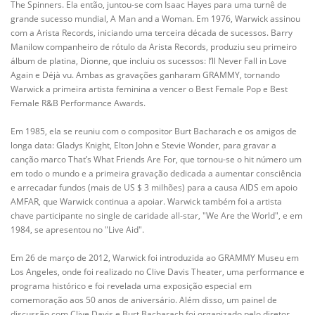
The Spinners. Ela então, juntou-se com Isaac Hayes para uma turnê de
grande sucesso mundial, A Man and a Woman. Em 1976, Warwick assinou
com a Arista Records, iniciando uma terceira década de sucessos. Barry
Manilow companheiro de rótulo da Arista Records, produziu seu primeiro
álbum de platina, Dionne, que incluiu os sucessos: I’ll Never Fall in Love
Again e Déjà vu. Ambas as gravações ganharam GRAMMY, tornando
Warwick a primeira artista feminina a vencer o Best Female Pop e Best
Female R&B Performance Awards.
Em 1985, ela se reuniu com o compositor Burt Bacharach e os amigos de
longa data: Gladys Knight, Elton John e Stevie Wonder, para gravar a
canção marco That’s What Friends Are For, que tornou-se o hit número um
em todo o mundo e a primeira gravação dedicada a aumentar consciência
e arrecadar fundos (mais de US $ 3 milhões) para a causa AIDS em apoio
AMFAR, que Warwick continua a apoiar. Warwick também foi a artista
chave participante no single de caridade all-star, "We Are the World", e em
1984, se apresentou no "Live Aid".
Em 26 de março de 2012, Warwick foi introduzida ao GRAMMY Museu em
Los Angeles, onde foi realizado no Clive Davis Theater, uma performance e
programa histórico e foi revelada uma exposição especial em
comemoração aos 50 anos de aniversário. Além disso, um painel de
discussão com Clive Davis e Burt Bacharach foi organizado pelo diretor