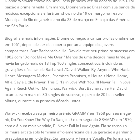
Dionne Warwick esteve no Brasil pela primeira vez na década de 1960. Foi
paixão à primeira vista! Em março, Dionne virá ao Brasil com sua banda de
músicos excepcionais e fará um show no dia 19 de março no Teatro
Municipal do Rio de Janeiro e no dia 23 de março no Espaço das Américas
em São Paulo.
Biografia e mais informações Dionne começou a cantar profissionalmente
em 1961, depois de ser descoberta por uma equipe dos jovens
compositores: Burt Bacharach e Hal David e teve seu primeiro sucesso em
1962 com "Do not Make Me Over." Menos de uma década mais tarde, já
havia lançado mais de 18 Top 100 singles consecutivos, incluindo as
gravações clássicas de Bacharach/David: Walkon By, Anyone Who Had a
Heart, Messageto Michael, Promises Promises, A Houseis Not a Home,
Alfie, Say a Little Prayer, This Girl’s in Love With You, I’ll Never Fall in Love
Again, Reach Out For Me. Juntos, Warwick, Burt Bacharach e Hal David,
acumularam mais de 30 singles de sucesso, e perto de 20 best-seller
álbuns, durante sua primeira década juntos.
Warwick recebeu seu primeiro prêmio GRAMMY em 1968 por seu mega-
hit, Do You Know The Way To San Jose? e um segundo GRAMMY em 1970,
com o álbum mais vendido, I’ll Never Fall In Love Again. Ela se tornou a
primeira artista solo feminina afro-americana da sua geração a ganhar o
prestigioso premio de Best Contemporary Female Vocalist Performance.