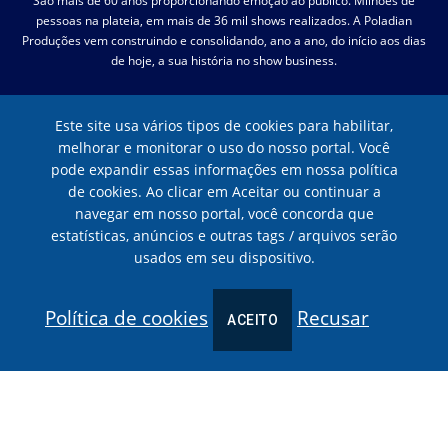
São mais de 60 anos proporcionando emoção ao público. Milhões de
pessoas na plateia, em mais de 36 mil shows realizados. A Poladian
Produções vem construindo e consolidando, ano a ano, do início aos dias
de hoje, a sua história no show business.
RECEBA NOSSA NEWSLETTER
Este site usa vários tipos de cookies para habilitar,
melhorar e monitorar o uso do nosso portal. Você
pode expandir essas informações em nossa política
de cookies. Ao clicar em Aceitar ou continuar a
navegar em nosso portal, você concorda que
estatísticas, anúncios e outras tags / arquivos serão
usados em seu dispositivo.
Política de cookies
Recusar
ACEITO
POLADIAN PRODUÇÕES
© 2026 POLADIAN PRODUÇÕES. Todos os direitos reservados.
Politica de
privacidade
.