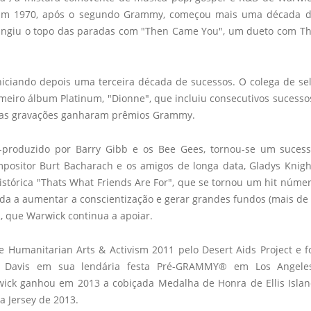
s. Em 1970, após o segundo Grammy, começou mais uma década 
tingiu o topo das paradas com "Then Came You", um dueto com T
niciando depois uma terceira década de sucessos. O colega de se
meiro álbum Platinum, "Dionne", que incluiu consecutivos sucesso
as as gravações ganharam prêmios Grammy.
-produzido por Barry Gibb e os Bee Gees, tornou-se um suces
mpositor Burt Bacharach e os amigos de longa data, Gladys Knigh
istórica "Thats What Friends Are For", que se tornou um hit núme
a a aumentar a conscientização e gerar grandes fundos (mais de
, que Warwick continua a apoiar.
 Humanitarian Arts & Activism 2011 pelo Desert Aids Project e f
ive Davis em sua lendária festa Pré-GRAMMY® em Los Angele
rwick ganhou em 2013 a cobiçada Medalha de Honra de Ellis Isla
a Jersey de 2013.