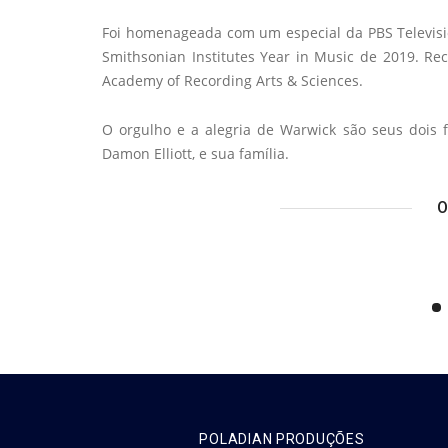
Foi homenageada com um especial da PBS Televis
Smithsonian Institutes Year in Music de 2019. 
Academy of Recording Arts & Sciences.
O orgulho e a alegria de Warwick são seus dois fi
Damon Elliott, e sua família.
O
POLADIAN PRODUÇÕES