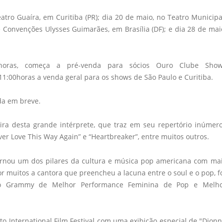
tro Guaíra, em Curitiba (PR); dia 20 de maio, no Teatro Municipa
de Convenções Ulysses Guimarães, em Brasília (DF); e dia 28 de mai
0horas, começa a pré-venda para sócios Ouro Clube Sho
1:00horas a venda geral para os shows de São Paulo e Curitiba.
nda em breve.
ira desta grande intérprete, que traz em seu repertório inúmer
ver Love This Way Again” e “Heartbreaker”, entre muitos outros.
ornou um dos pilares da cultura e música pop americana com ma
 muitos a cantora que preencheu a lacuna entre o soul e o pop, f
mio Grammy de Melhor Performance Feminina de Pop e Melh
o International Film Festival com uma exibição especial de "Dion