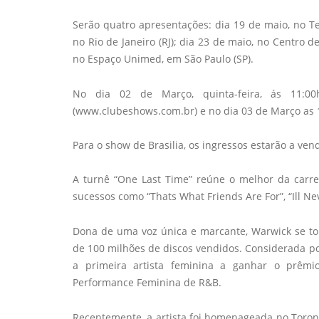
Serão quatro apresentações: dia 19 de maio, no Tea
no Rio de Janeiro (RJ); dia 23 de maio, no Centro 
no Espaço Unimed, em São Paulo (SP).
No dia 02 de Março, quinta-feira, ás 11:0
(www.clubeshows.com.br) e no dia 03 de Março as 1
Para o show de Brasilia, os ingressos estarão a ve
A turnê “One Last Time” reúne o melhor da carre
sucessos como “Thats What Friends Are For”, “Ill Ne
Dona de uma voz única e marcante, Warwick se t
de 100 milhões de discos vendidos. Considerada por
a primeira artista feminina a ganhar o prê
Performance Feminina de R&B.
Recentemente, a artista foi homenageada no Toront