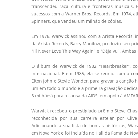
transcendeu raça, cultura e fronteiras musicai
sucessos com a Warner Bros. Records. Em 1974, a
Spinners, que vendeu um milhão de cópias.
Em 1976, Warwick assinou com a Arista Records, i
da Arista Records, Barry Manilow, produziu seu pri
"Ill Never Love This Way Again" e "Déjà vu". Amb
O álbum de Warwick de 1982, “Heartbreaker”, co
internacional. E em 1985, ela se reuniu com o co
Elton John e Stevie Wonder, para gravar a canção h
um em todo o mundo e a primeira gravação dedicad
3 milhões) para a causa da AIDS, em apoio à AMFAR
Warwick recebeu o prestigiado prêmio Steve Chase
reconhecida por sua carreira estelar por Cl
Adicionando a sua lista de honras históricas, Wa
em Nova York e foi incluída no Hall da Fama de Nov