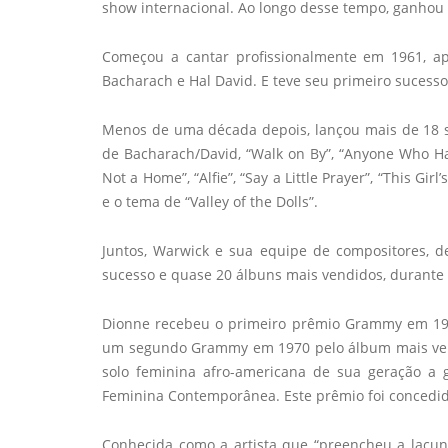
show internacional. Ao longo desse tempo, ganhou
Começou a cantar profissionalmente em 1961, ap
Bacharach e Hal David. E teve seu primeiro suces
Menos de uma década depois, lançou mais de 18 si
de Bacharach/David, “Walk on By”, “Anyone Who Had
Not a Home”, “Alfie”, “Say a Little Prayer”, “This Girl
e o tema de “Valley of the Dolls”.
Juntos, Warwick e sua equipe de compositores, 
sucesso e quase 20 álbuns mais vendidos, durante 
Dionne recebeu o primeiro prêmio Grammy em 196
um segundo Grammy em 1970 pelo álbum mais vendido,
solo feminina afro-americana de sua geração a 
Feminina Contemporânea. Este prêmio foi concedido
Conhecida como a artista que “preencheu a lacu