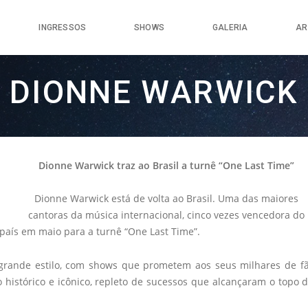
INGRESSOS
SHOWS
GALERIA
AR
DIONNE WARWICK
Dionne Warwick traz ao Brasil a turnê “One Last Time”
Dionne Warwick está de volta ao Brasil. Uma das maiores
cantoras da música internacional, cinco vezes vencedora do
aís em maio para a turnê “One Last Time”.
grande estilo, com shows que prometem aos seus milhares de f
 histórico e icônico, repleto de sucessos que alcançaram o topo 