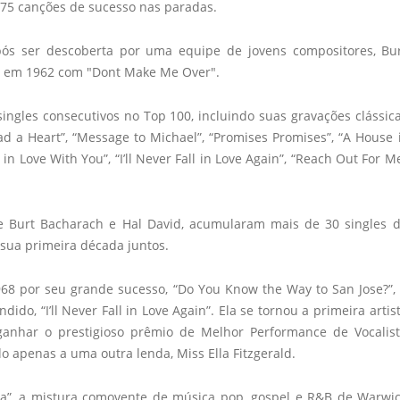
 75 canções de sucesso nas paradas.
ós ser descoberta por uma equipe de jovens compositores, Bu
so em 1962 com "Dont Make Me Over".
ngles consecutivos no Top 100, incluindo suas gravações clássic
 a Heart”, “Message to Michael”, “Promises Promises”, “A House 
’s in Love With You”, “I’ll Never Fall in Love Again”, “Reach Out For M
de Burt Bacharach e Hal David, acumularam mais de 30 singles 
sua primeira década juntos.
8 por seu grande sucesso, “Do You Know the Way to San Jose?”,
 “I’ll Never Fall in Love Again”. Ela se tornou a primeira artis
ganhar o prestigioso prêmio de Melhor Performance de Vocalis
 apenas a uma outra lenda, Miss Ella Fitzgerald.
na”, a mistura comovente de música pop, gospel e R&B de Warwi