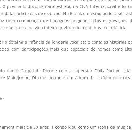
s. O premiado documentário estreou na CNN Internacional e foi 
om datas adicionais de exibição. No Brasil, o mesmo poderá ser vis
z uma combinação de filmagens originais, fotos e gravações 
sobre música e uma vida inteira quebrando fronteiras na indústria.
o detalha a infância da lendária vocalista e conta as histórias p
radas, com participações mais que especiais de nomes como Elt
ado dueto Gospel de Dionne com a superstar Dolly Parton, esta
 entre Maio/Junho, Dionne promete um álbum de estúdio com nov
br
omemora mais de 50 anos, a consolidou como um ícone da música