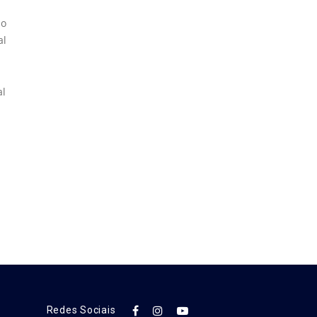
no
al
al
Redes Sociais